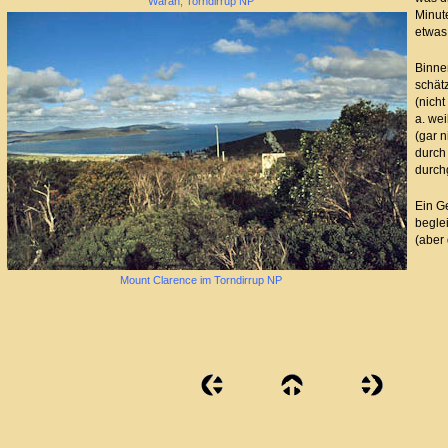
Waran, Torndirrup NP
Minut
etwas
Binne
schät
(nicht
a. wei
(gar 
durch
durch
Ein G
begle
(aber 
Mount Clarence im Torndirrup NP