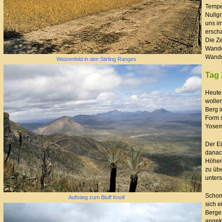
Temper
Nullg
uns i
erscha
Die Ze
Wande
Wande
Weizenfeld in den Stirling Ranges
Tag 
Heute 
wollen
Berg i
Form 
Yosem
Der E
danach
Höhen
zu übe
unters
Schon
Aufstieg zum Bluff Knoll
sich e
Berge 
angek