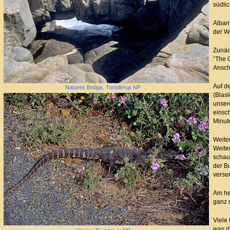
südlic
Alban
der We
Zunäc
“The G
Ansch
Auf d
Natures Bridge, Torndirrup NP
(Blas
unsere
einsch
Minute
Weiter
Weite
schau
der B
verse
Am he
ganz 
Viele
was d