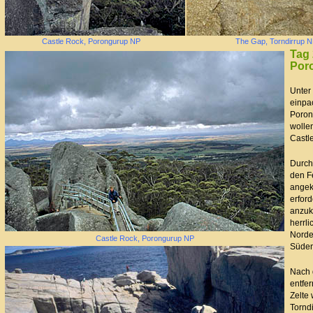
Castle Rock, Porongurup NP
The Gap, Torndirrup 
Tag 
Por
Unter
einpa
Poron
wolle
Castl
Durch 
den F
angek
erford
anzuk
herrli
Norde
Castle Rock, Porongurup NP
Süden
Nach 
entfe
Zelte
Torndi