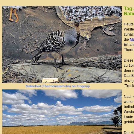
Tag 
Nati
Heute
Weste
zunäc
die
Ma
Erhalt
Therm
Diese
zu 15
dem i
Das Be
einzi
“Trock
Malleefowl (Thermometerhuhn) bei Ongerup
Nach 
weiter
befin
Westau
Laufe 
gebild
Der H