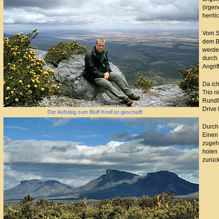
(irge
herrl
Vom Sü
dem B
werden
durch 
Angri
Da ic
Trio n
Rundf
Drive t
Der Aufstieg zum Bluff Knoll ist geschafft
Durch 
Einen 
zugeh
holen
zurück